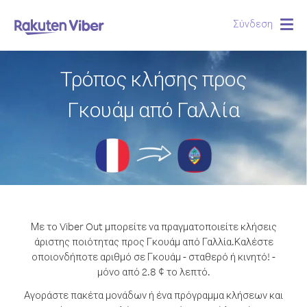
Σύνδεση
Togg
navig
Τρόπος κλήσης προς
Γκουάμ από Γαλλία
Με το Viber Out μπορείτε να πραγματοποιείτε κλήσεις
άριστης ποιότητας προς Γκουάμ από Γαλλία.
Καλέστε
οποιονδήποτε αριθμό σε Γκουάμ - σταθερό ή κινητό! -
μόνο από 2.8 ¢ το λεπτό.
Αγοράστε πακέτα μονάδων ή ένα πρόγραμμα κλήσεων και