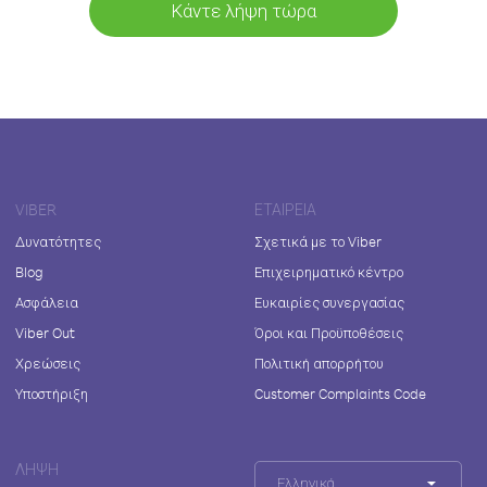
Κάντε λήψη τώρα
VIBER
ΕΤΑΙΡΕΊΑ
Δυνατότητες
Σχετικά με το Viber
Blog
Επιχειρηματικό κέντρο
Ασφάλεια
Ευκαιρίες συνεργασίας
Viber Out
Όροι και Προϋποθέσεις
Χρεώσεις
Πολιτική απορρήτου
Υποστήριξη
Customer Complaints Code
ΛΉΨΗ
Ελληνικά