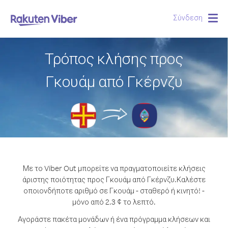
Σύνδεση
Togg
navig
Τρόπος κλήσης προς
Γκουάμ από Γκέρνζυ
Με το Viber Out μπορείτε να πραγματοποιείτε κλήσεις
άριστης ποιότητας προς Γκουάμ από Γκέρνζυ.
Καλέστε
οποιονδήποτε αριθμό σε Γκουάμ - σταθερό ή κινητό! -
μόνο από 2.3 ¢ το λεπτό.
Αγοράστε πακέτα μονάδων ή ένα πρόγραμμα κλήσεων και