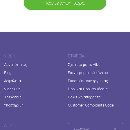
Κάντε λήψη τώρα
VIBER
ΕΤΑΙΡΕΊΑ
Δυνατότητες
Σχετικά με το Viber
Blog
Επιχειρηματικό κέντρο
Ασφάλεια
Ευκαιρίες συνεργασίας
Viber Out
Όροι και Προϋποθέσεις
Χρεώσεις
Πολιτική απορρήτου
Υποστήριξη
Customer Complaints Code
ΛΉΨΗ
Ελληνικά