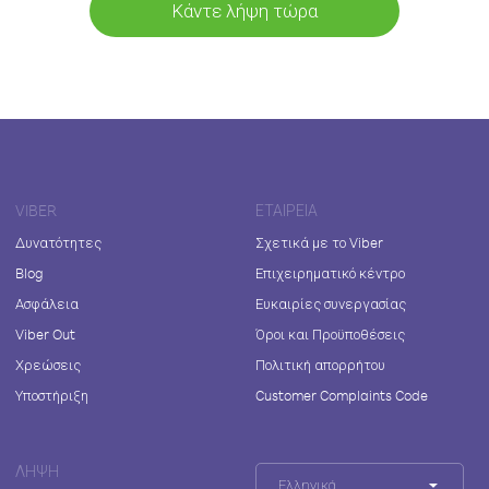
Κάντε λήψη τώρα
VIBER
ΕΤΑΙΡΕΊΑ
Δυνατότητες
Σχετικά με το Viber
Blog
Επιχειρηματικό κέντρο
Ασφάλεια
Ευκαιρίες συνεργασίας
Viber Out
Όροι και Προϋποθέσεις
Χρεώσεις
Πολιτική απορρήτου
Υποστήριξη
Customer Complaints Code
ΛΉΨΗ
Ελληνικά