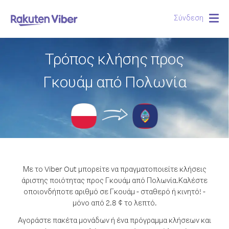
Σύνδεση
Togg
navig
Τρόπος κλήσης προς
Γκουάμ από Πολωνία
Με το Viber Out μπορείτε να πραγματοποιείτε κλήσεις
άριστης ποιότητας προς Γκουάμ από Πολωνία.
Καλέστε
οποιονδήποτε αριθμό σε Γκουάμ - σταθερό ή κινητό! -
μόνο από 2.8 ¢ το λεπτό.
Αγοράστε πακέτα μονάδων ή ένα πρόγραμμα κλήσεων και