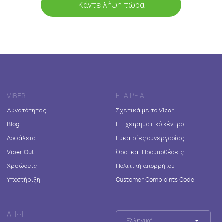
Κάντε λήψη τώρα
VIBER
ΕΤΑΙΡΕΊΑ
Δυνατότητες
Σχετικά με το Viber
Blog
Επιχειρηματικό κέντρο
Ασφάλεια
Ευκαιρίες συνεργασίας
Viber Out
Όροι και Προϋποθέσεις
Χρεώσεις
Πολιτική απορρήτου
Υποστήριξη
Customer Complaints Code
ΛΉΨΗ
Ελληνικά