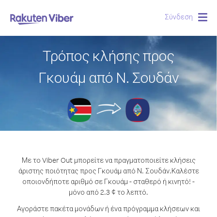
Σύνδεση
Togg
navig
Τρόπος κλήσης προς
Γκουάμ από Ν. Σουδάν
Με το Viber Out μπορείτε να πραγματοποιείτε κλήσεις
άριστης ποιότητας προς Γκουάμ από Ν. Σουδάν.
Καλέστε
οποιονδήποτε αριθμό σε Γκουάμ - σταθερό ή κινητό! -
μόνο από 2.3 ¢ το λεπτό.
Αγοράστε πακέτα μονάδων ή ένα πρόγραμμα κλήσεων και