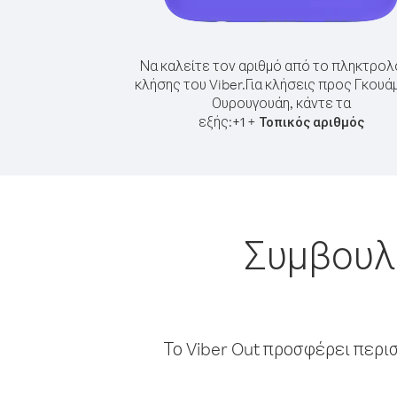
Να καλείτε τον αριθμό από το πληκτρολ
κλήσης του Viber.
Για κλήσεις προς Γκουά
Ουρουγουάη, κάντε τα
εξής:
+
+
1
Τοπικός αριθμός
Συμβουλέ
Το Viber Out προσφέρει περι