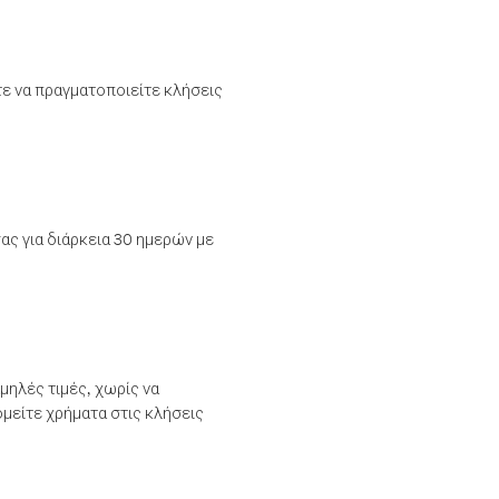
τε να πραγματοποιείτε κλήσεις
ας για διάρκεια 30 ημερών με
μηλές τιμές, χωρίς να
μείτε χρήματα στις κλήσεις