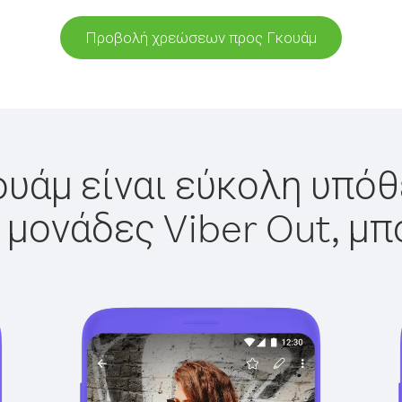
Προβολή χρεώσεων προς Γκουάμ
υάμ είναι εύκολη υπόθ
 μονάδες Viber Out, μπ