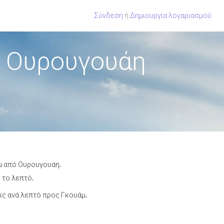
Σύνδεση
ή
Δημιουργία λογαριασμού
ό Ουρουγουάη
άμ από Ουρουγουάη.
 το λεπτό.
ς ανά λεπτό προς Γκουάμ.