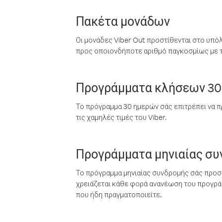
Πακέτα μονάδων
Οι μονάδες Viber Out προστίθενται στο υπό
προς οποιονδήποτε αριθμό παγκοσμίως με τι
Προγράμματα κλήσεων 30
Το πρόγραμμα 30 ημερών σάς επιτρέπει να π
τις χαμηλές τιμές του Viber.
Προγράμματα μηνιαίας σ
Το πρόγραμμα μηνιαίας συνδρομής σάς προσφ
χρειάζεται κάθε φορά ανανέωση του προγράμ
που ήδη πραγματοποιείτε.