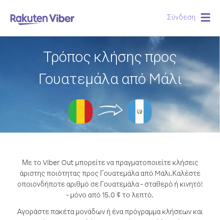
Σύνδεση
Togg
navig
Τρόπος κλήσης προς
Γουατεμάλα από Mάλι
Με το Viber Out μπορείτε να πραγματοποιείτε κλήσεις
άριστης ποιότητας προς Γουατεμάλα από Mάλι.
Καλέστε
οποιονδήποτε αριθμό σε Γουατεμάλα - σταθερό ή κινητό!
- μόνο από 15.0 ¢ το λεπτό.
Αγοράστε πακέτα μονάδων ή ένα πρόγραμμα κλήσεων και