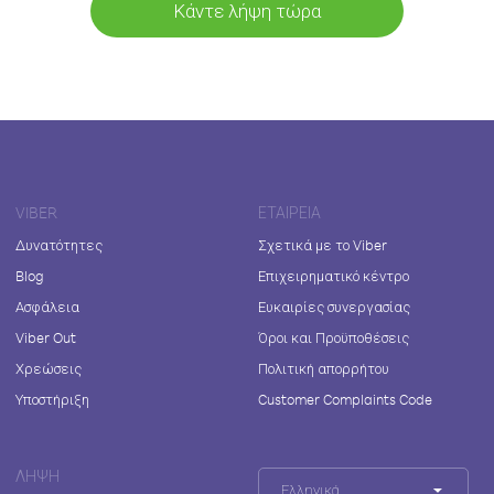
Κάντε λήψη τώρα
VIBER
ΕΤΑΙΡΕΊΑ
Δυνατότητες
Σχετικά με το Viber
Blog
Επιχειρηματικό κέντρο
Ασφάλεια
Ευκαιρίες συνεργασίας
Viber Out
Όροι και Προϋποθέσεις
Χρεώσεις
Πολιτική απορρήτου
Υποστήριξη
Customer Complaints Code
ΛΉΨΗ
Ελληνικά