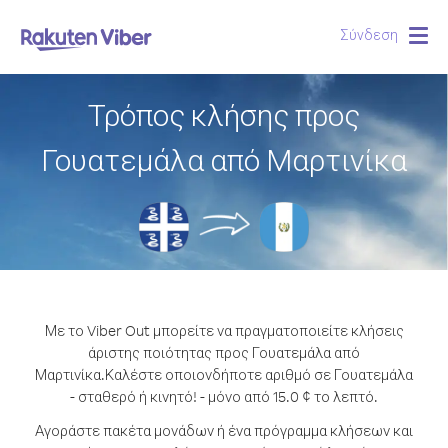
Σύνδεση
Togg
navig
Τρόπος κλήσης προς
Γουατεμάλα από Μαρτινίκα
Με το Viber Out μπορείτε να πραγματοποιείτε κλήσεις
άριστης ποιότητας προς Γουατεμάλα από
Μαρτινίκα.
Καλέστε οποιονδήποτε αριθμό σε Γουατεμάλα
- σταθερό ή κινητό! - μόνο από 15.0 ¢ το λεπτό.
Αγοράστε πακέτα μονάδων ή ένα πρόγραμμα κλήσεων και