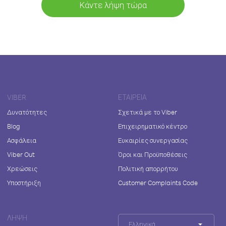
Κάντε λήψη τώρα
VIBER
ΕΤΑΙΡΕΊΑ
Δυνατότητες
Σχετικά με το Viber
Blog
Επιχειρηματικό κέντρο
Ασφάλεια
Ευκαιρίες συνεργασίας
Viber Out
Όροι και Προϋποθέσεις
Χρεώσεις
Πολιτική απορρήτου
Υποστήριξη
Customer Complaints Code
ΛΉΨΗ
Ελληνικά