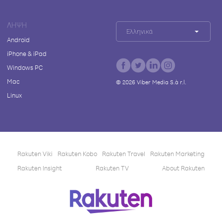
ΛΉΨΗ
Ελληνικά
Android
iPhone & iPad
Windows PC
Mac
©
2026
Viber Media S.à r.l.
Linux
Rakuten Viki
Rakuten Kobo
Rakuten Travel
Rakuten Marketing
Rakuten Insight
Rakuten TV
About Rakuten