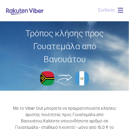
Σύνδεση
Togg
navig
Τρόπος κλήσης προς
Γουατεμάλα από
Βανουάτου
Με το Viber Out μπορείτε να πραγματοποιείτε κλήσεις
άριστης ποιότητας προς Γουατεμάλα από
Βανουάτου.
Καλέστε οποιονδήποτε αριθμό σε
Γουατεμάλα - σταθερό ή κινητό! - μόνο από 15.0 ¢ το