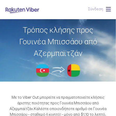
Σύνδεση
Togg
navig
Τρόπος κλήσης προς
Γουινέα Μπισσάου από
Αζερμπαϊτζάν
Με το Viber Out μπορείτε να πραγματοποιείτε κλήσεις
άριστης ποιότητας προς Γουινέα Μπισσάου από
Αζερμπαϊτζάν.
Καλέστε οποιονδήποτε αριθμό σε Γουινέα
Μπισσάου - σταθερό ή κινητό! - μόνο από $1.10 το λεπτό.