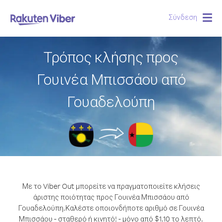
Σύνδεση
Togg
navig
Τρόπος κλήσης προς
Γουινέα Μπισσάου από
Γουαδελούπη
Με το Viber Out μπορείτε να πραγματοποιείτε κλήσεις
άριστης ποιότητας προς Γουινέα Μπισσάου από
Γουαδελούπη.
Καλέστε οποιονδήποτε αριθμό σε Γουινέα
Μπισσάου - σταθερό ή κινητό! - μόνο από $1.10 το λεπτό.