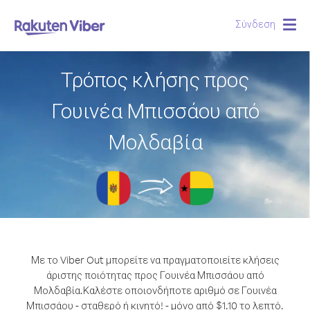
Σύνδεση
Togg
navig
Τρόπος κλήσης προς
Γουινέα Μπισσάου από
Μολδαβία
Με το Viber Out μπορείτε να πραγματοποιείτε κλήσεις
άριστης ποιότητας προς Γουινέα Μπισσάου από
Μολδαβία.
Καλέστε οποιονδήποτε αριθμό σε Γουινέα
Μπισσάου - σταθερό ή κινητό! - μόνο από $1.10 το λεπτό.