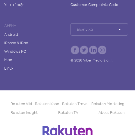
Υποστήριξη
Customer Complaints Code
ΛΉΨΗ
Ελληνικά
Android
iPhone & iPad
Windows PC
Mac
©
2026
Viber Media S.à r.l.
Linux
Rakuten Viki
Rakuten Kobo
Rakuten Travel
Rakuten Marketing
Rakuten Insight
Rakuten TV
About Rakuten