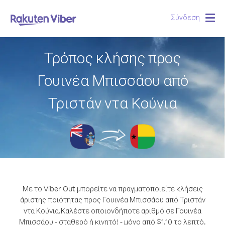
Σύνδεση
Togg
navig
Τρόπος κλήσης προς
Γουινέα Μπισσάου από
Τριστάν ντα Κούνια
Με το Viber Out μπορείτε να πραγματοποιείτε κλήσεις
άριστης ποιότητας προς Γουινέα Μπισσάου από Τριστάν
ντα Κούνια.
Καλέστε οποιονδήποτε αριθμό σε Γουινέα
Μπισσάου - σταθερό ή κινητό! - μόνο από $1.10 το λεπτό.