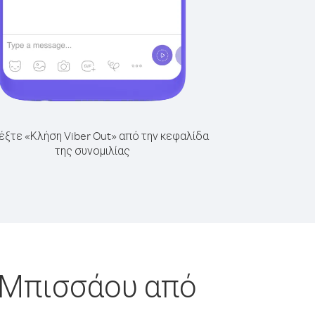
έξτε «Κλήση Viber Out» από την κεφαλίδα
της συνομιλίας
α Μπισσάου από