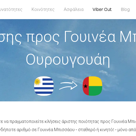
υνατότητες
Κοινότητες
Ασφάλεια
Viber Out
Blog
σης προς Γουινέα Μ
Ουρουγουάη
τε να πραγματοποιείτε κλήσεις άριστης ποιότητας προς Γουινέα Μ
ήποτε αριθμό σε Γουινέα Μπισσάου - σταθερό ή κινητό! - μόνο από 