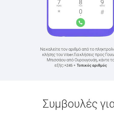
Να καλείτε τον αριθμό από το πληκτρολ
κλήσης του Viber.
Για κλήσεις προς Γουι
Μπισσάου από Ουρουγουάη, κάντε τ
εξής:
+
+
245
Τοπικός αριθμός
Συμβουλές για