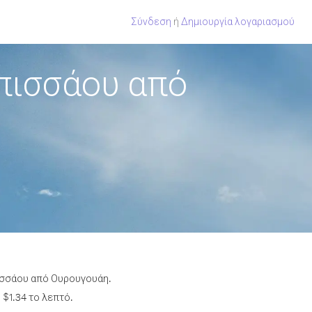
Σύνδεση
ή
Δημιουργία λογαριασμού
πισσάου από
πισσάου από Ουρουγουάη.
$1.34 το λεπτό.