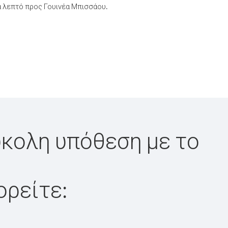
 λεπτό προς Γουινέα Μπισσάου.
ύκολη υπόθεση με το
ορείτε: