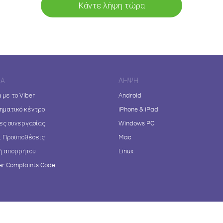
Κάντε λήψη τώρα
ΊΑ
ΛΉΨΗ
 με το Viber
Android
ηματικό κέντρο
iPhone & iPad
ες συνεργασίας
Windows PC
ι Προϋποθέσεις
Mac
ή απορρήτου
Linux
r Complaints Code