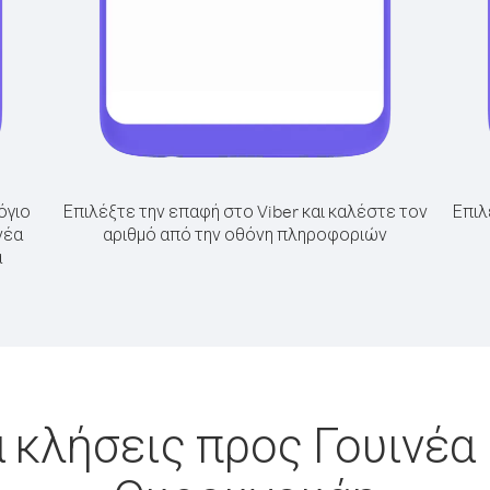
όγιο
Επιλέξτε την επαφή στο Viber και καλέστε τον
Επιλ
νέα
αριθμό από την οθόνη πληροφοριών
α
 κλήσεις προς Γουινέ