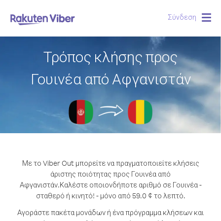
Σύνδεση
Togg
navig
Τρόπος κλήσης προς
Γουινέα από Αφγανιστάν
Με το Viber Out μπορείτε να πραγματοποιείτε κλήσεις
άριστης ποιότητας προς Γουινέα από
Αφγανιστάν.
Καλέστε οποιονδήποτε αριθμό σε Γουινέα -
σταθερό ή κινητό! - μόνο από 59.0 ¢ το λεπτό.
Αγοράστε πακέτα μονάδων ή ένα πρόγραμμα κλήσεων και