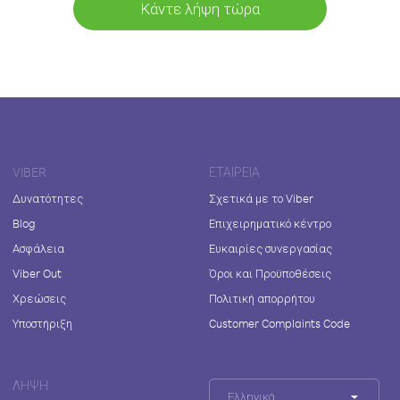
Κάντε λήψη τώρα
VIBER
ΕΤΑΙΡΕΊΑ
Δυνατότητες
Σχετικά με το Viber
Blog
Επιχειρηματικό κέντρο
Ασφάλεια
Ευκαιρίες συνεργασίας
Viber Out
Όροι και Προϋποθέσεις
Χρεώσεις
Πολιτική απορρήτου
Υποστήριξη
Customer Complaints Code
ΛΉΨΗ
Ελληνικά