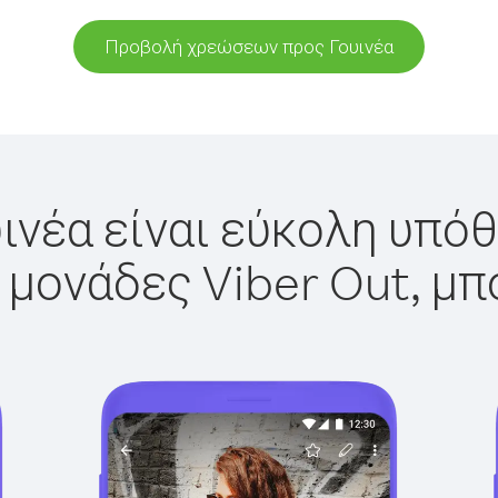
Προβολή χρεώσεων προς Γουινέα
ινέα είναι εύκολη υπόθ
 μονάδες Viber Out, μπ