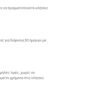
τε να πραγματοποιείτε κλήσεις
ας για διάρκεια 30 ημερών με
μηλές τιμές, χωρίς να
μείτε χρήματα στις κλήσεις