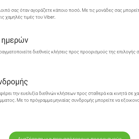
λοιπό σας όταν αγοράζετε κάποιο ποσό. Με τις μονάδες σας μπορεί
ς χαμηλές τιμές του Viber.
 ημερών
ραγματοποιείτε διεθνείς κλήσεις προς προορισμούς της επιλογής σ
υνδρομής
έρει την ευελιξία διεθνών κλήσεων προς σταθερά και κινητά σε χα
ματος. Με το πρόγραμμα μηνιαίας συνδρομής μπορείτε να εξοικονο
Αναζήτηση για περισσότερους προορισμούς