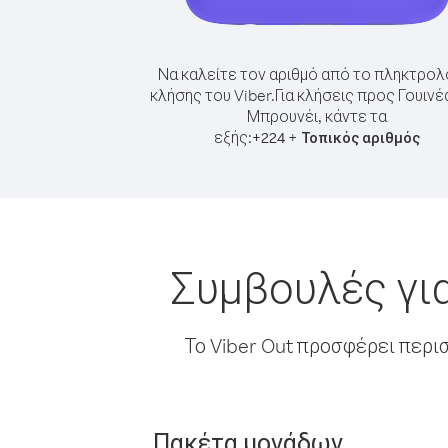
Να καλείτε τον αριθμό από το πληκτρολ
κλήσης του Viber.
Για κλήσεις προς Γουινέ
Μπρουνέι, κάντε τα
εξής:
+
+
224
Τοπικός αριθμός
Συμβουλές γι
Το Viber Out προσφέρει περι
Πακέτα μονάδων