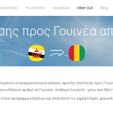
υνατότητες
Κοινότητες
Ασφάλεια
Viber Out
Blog
σης προς Γουινέα α
μπορείτε να πραγματοποιείτε κλήσεις άριστης ποιότητας προς Γουι
οιονδήποτε αριθμό σε Γουινέα - σταθερό ή κινητό! - μόνο από 59.0 
ή ένα πρόγραμμα κλήσεων και αποκτήστε τις χαμηλότερες χρεώσει