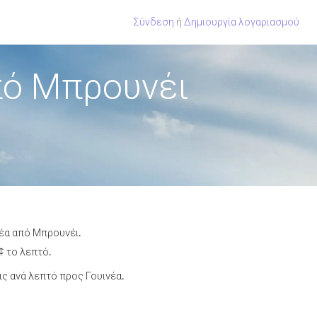
Σύνδεση
ή
Δημιουργία λογαριασμού
πό Μπρουνέι
νέα από Μπρουνέι.
¢ το λεπτό.
ς ανά λεπτό προς Γουινέα.