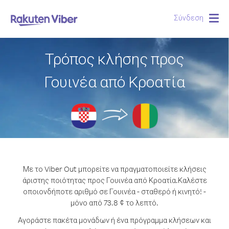
Σύνδεση
Togg
navig
Τρόπος κλήσης προς
Γουινέα από Κροατία
Με το Viber Out μπορείτε να πραγματοποιείτε κλήσεις
άριστης ποιότητας προς Γουινέα από Κροατία.
Καλέστε
οποιονδήποτε αριθμό σε Γουινέα - σταθερό ή κινητό! -
μόνο από 73.8 ¢ το λεπτό.
Αγοράστε πακέτα μονάδων ή ένα πρόγραμμα κλήσεων και