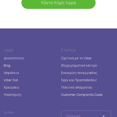
Κάντε λήψη τώρα
VIBER
ΕΤΑΙΡΕΊΑ
Δυνατότητες
Σχετικά με το Viber
Blog
Επιχειρηματικό κέντρο
Ασφάλεια
Ευκαιρίες συνεργασίας
Viber Out
Όροι και Προϋποθέσεις
Χρεώσεις
Πολιτική απορρήτου
Υποστήριξη
Customer Complaints Code
ΛΉΨΗ
Ελληνικά