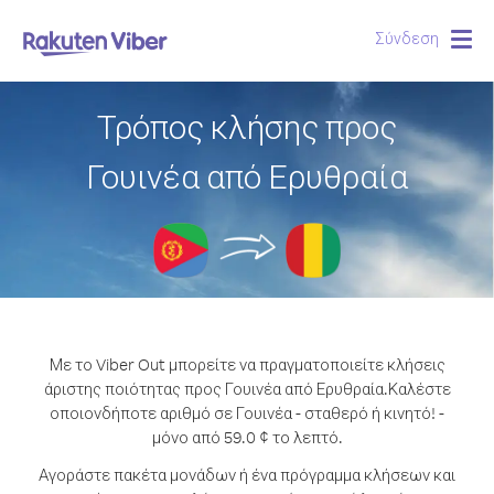
Σύνδεση
Togg
navig
Τρόπος κλήσης προς
Γουινέα από Ερυθραία
Με το Viber Out μπορείτε να πραγματοποιείτε κλήσεις
άριστης ποιότητας προς Γουινέα από Ερυθραία.
Καλέστε
οποιονδήποτε αριθμό σε Γουινέα - σταθερό ή κινητό! -
μόνο από 59.0 ¢ το λεπτό.
Αγοράστε πακέτα μονάδων ή ένα πρόγραμμα κλήσεων και