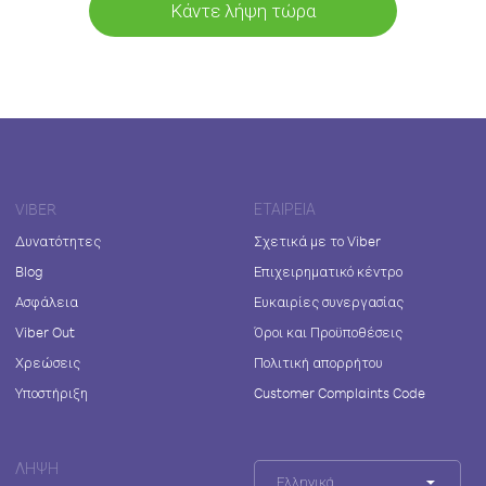
Κάντε λήψη τώρα
VIBER
ΕΤΑΙΡΕΊΑ
Δυνατότητες
Σχετικά με το Viber
Blog
Επιχειρηματικό κέντρο
Ασφάλεια
Ευκαιρίες συνεργασίας
Viber Out
Όροι και Προϋποθέσεις
Χρεώσεις
Πολιτική απορρήτου
Υποστήριξη
Customer Complaints Code
ΛΉΨΗ
Ελληνικά