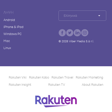
ΛΉΨΗ
Ελληνικά
Android
iPhone & iPad
Windows PC
Mac
©
2026
Viber Media S.à r.l.
Linux
Rakuten Viki
Rakuten Kobo
Rakuten Travel
Rakuten Marketing
Rakuten Insight
Rakuten TV
About Rakuten