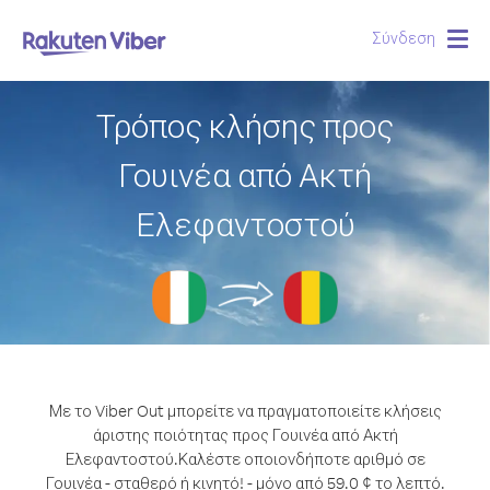
Σύνδεση
Togg
navig
Τρόπος κλήσης προς
Γουινέα από Ακτή
Ελεφαντοστού
Με το Viber Out μπορείτε να πραγματοποιείτε κλήσεις
άριστης ποιότητας προς Γουινέα από Ακτή
Ελεφαντοστού.
Καλέστε οποιονδήποτε αριθμό σε
Γουινέα - σταθερό ή κινητό! - μόνο από 59.0 ¢ το λεπτό.