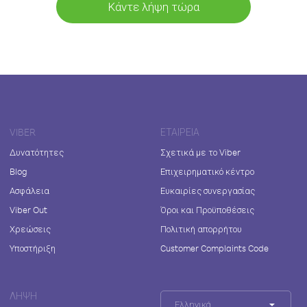
Κάντε λήψη τώρα
VIBER
ΕΤΑΙΡΕΊΑ
Δυνατότητες
Σχετικά με το Viber
Blog
Επιχειρηματικό κέντρο
Ασφάλεια
Ευκαιρίες συνεργασίας
Viber Out
Όροι και Προϋποθέσεις
Χρεώσεις
Πολιτική απορρήτου
Υποστήριξη
Customer Complaints Code
ΛΉΨΗ
Ελληνικά