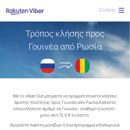
Σύνδεση
Togg
navig
Τρόπος κλήσης προς
Γουινέα από Ρωσία
Με το Viber Out μπορείτε να πραγματοποιείτε κλήσεις
άριστης ποιότητας προς Γουινέα από Ρωσία.
Καλέστε
οποιονδήποτε αριθμό σε Γουινέα - σταθερό ή κινητό! -
μόνο από 72.0 ¢ το λεπτό.
Αγοράστε πακέτα μονάδων ή ένα πρόγραμμα κλήσεων και