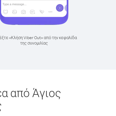
έξτε «Κλήση Viber Out» από την κεφαλίδα
της συνομιλίας
έα από Άγιος
ς