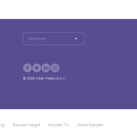
Ελληνικά
©
2026
Viber Media S.à r.l.
ing
Rakuten Insight
Rakuten TV
About Rakuten