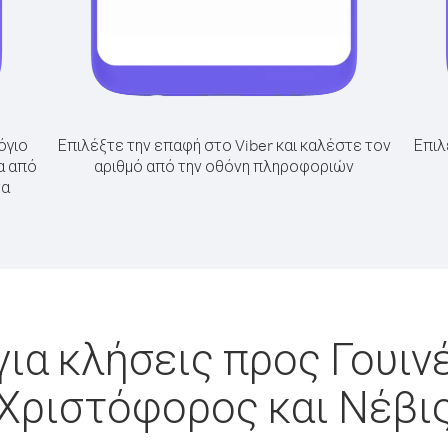
όγιο
Επιλέξτε την επαφή στο Viber και καλέστε τον
Επιλ
α από
αριθμό από την οθόνη πληροφοριών
τα
ια κλήσεις προς Γουιν
Χριστόφορος και Νέβι