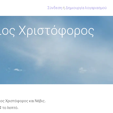
Σύνδεση
ή
Δημιουργία λογαριασμού
γιος Χριστόφορος
ιος Χριστόφορος και Νέβις.
¢ το λεπτό.