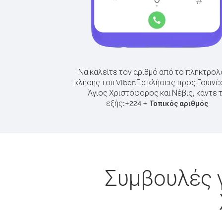
Να καλείτε τον αριθμό από το πληκτρολ
κλήσης του Viber.
Για κλήσεις προς Γουινέ
Άγιος Χριστόφορος και Νέβις, κάντε 
εξής:
+
+
224
Τοπικός αριθμός
Συμβουλές γ