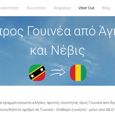
υνατότητες
Κοινότητες
Ασφάλεια
Viber Out
Blog
ρος Γουινέα από Ά
και Νέβις
να πραγματοποιείτε κλήσεις άριστης ποιότητας προς Γουινέα από Άγ
οιονδήποτε αριθμό σε Γουινέα - σταθερό ή κινητό! - μόνο από 59.0 