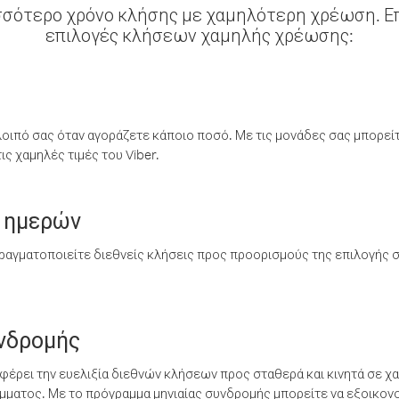
σσότερο χρόνο κλήσης με χαμηλότερη χρέωση. Επ
επιλογές κλήσεων χαμηλής χρέωσης:
λοιπό σας όταν αγοράζετε κάποιο ποσό. Με τις μονάδες σας μπορεί
ς χαμηλές τιμές του Viber.
 ημερών
ραγματοποιείτε διεθνείς κλήσεις προς προορισμούς της επιλογής σ
υνδρομής
έρει την ευελιξία διεθνών κλήσεων προς σταθερά και κινητά σε χα
ματος. Με το πρόγραμμα μηνιαίας συνδρομής μπορείτε να εξοικονο