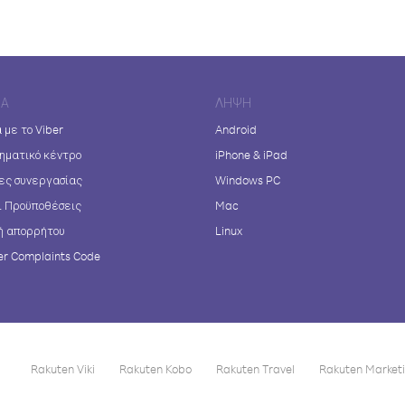
ΊΑ
ΛΉΨΗ
 με το Viber
Android
ηματικό κέντρο
iPhone & iPad
ες συνεργασίας
Windows PC
ι Προϋποθέσεις
Mac
ή απορρήτου
Linux
r Complaints Code
Rakuten Viki
Rakuten Kobo
Rakuten Travel
Rakuten Market