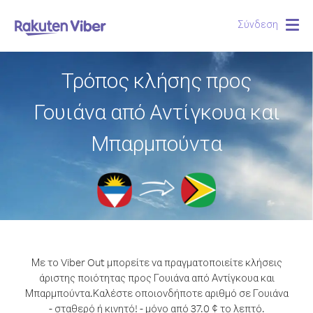
Σύνδεση
Togg
navig
Τρόπος κλήσης προς
Γουιάνα από Αντίγκουα και
Μπαρμπούντα
Με το Viber Out μπορείτε να πραγματοποιείτε κλήσεις
άριστης ποιότητας προς Γουιάνα από Αντίγκουα και
Μπαρμπούντα.
Καλέστε οποιονδήποτε αριθμό σε Γουιάνα
- σταθερό ή κινητό! - μόνο από 37.0 ¢ το λεπτό.