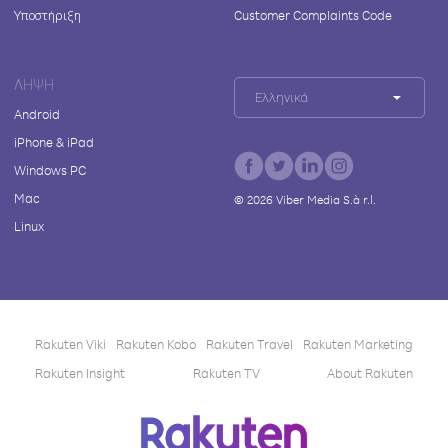
Υποστήριξη
Customer Complaints Code
ΛΉΨΗ
Ελληνικά
Android
iPhone & iPad
Windows PC
Mac
©
2026
Viber Media S.à r.l.
Linux
Rakuten Viki
Rakuten Kobo
Rakuten Travel
Rakuten Marketing
Rakuten Insight
Rakuten TV
About Rakuten