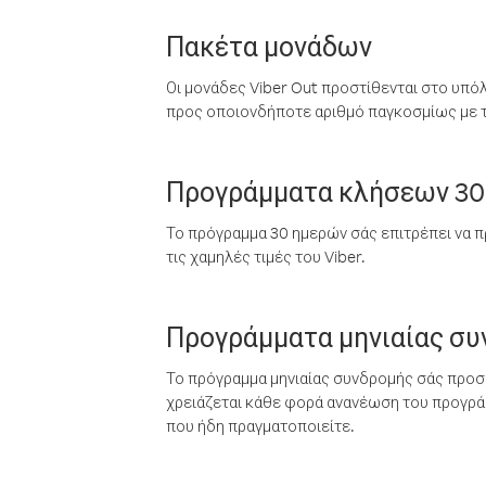
Πακέτα μονάδων
Οι μονάδες Viber Out προστίθενται στο υπό
προς οποιονδήποτε αριθμό παγκοσμίως με τι
Προγράμματα κλήσεων 30
Το πρόγραμμα 30 ημερών σάς επιτρέπει να π
τις χαμηλές τιμές του Viber.
Προγράμματα μηνιαίας σ
Το πρόγραμμα μηνιαίας συνδρομής σάς προσφ
χρειάζεται κάθε φορά ανανέωση του προγράμ
που ήδη πραγματοποιείτε.