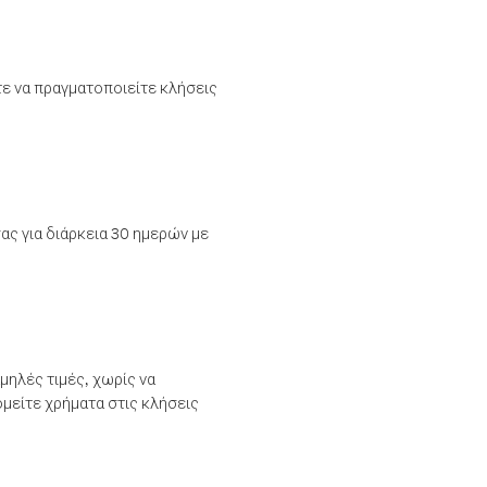
τε να πραγματοποιείτε κλήσεις
ας για διάρκεια 30 ημερών με
μηλές τιμές, χωρίς να
μείτε χρήματα στις κλήσεις