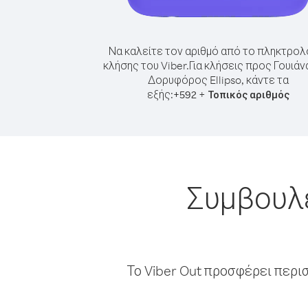
Να καλείτε τον αριθμό από το πληκτρολ
κλήσης του Viber.
Για κλήσεις προς Γουιάν
Δορυφόρος Ellipso, κάντε τα
εξής:
+
+
592
Τοπικός αριθμός
Συμβουλέ
Το Viber Out προσφέρει περι