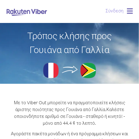
Σύνδεση
Togg
navig
Τρόπος κλήσης προς
Γουιάνα από Γαλλία
Με το Viber Out μπορείτε να πραγματοποιείτε κλήσεις
άριστης ποιότητας προς Γουιάνα από Γαλλία.
Καλέστε
οποιονδήποτε αριθμό σε Γουιάνα - σταθερό ή κινητό! -
μόνο από 44.4 ¢ το λεπτό.
Αγοράστε πακέτα μονάδων ή ένα πρόγραμμα κλήσεων και