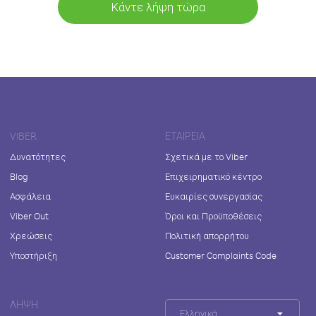
Κάντε λήψη τώρα
VIBER
ΕΤΑΙΡΕΊΑ
Δυνατότητες
Σχετικά με το Viber
Blog
Επιχειρηματικό κέντρο
Ασφάλεια
Ευκαιρίες συνεργασίας
Viber Out
Όροι και Προϋποθέσεις
Χρεώσεις
Πολιτική απορρήτου
Υποστήριξη
Customer Complaints Code
ΛΉΨΗ
Ελληνικά