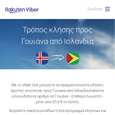
Σύνδεση
Togg
navig
Τρόπος κλήσης προς
Γουιάνα από Ισλανδία
Με το Viber Out μπορείτε να πραγματοποιείτε κλήσεις
άριστης ποιότητας προς Γουιάνα από Ισλανδία.
Καλέστε
οποιονδήποτε αριθμό σε Γουιάνα - σταθερό ή κινητό! -
μόνο από 37.0 ¢ το λεπτό.
Αγοράστε πακέτα μονάδων ή ένα πρόγραμμα κλήσεων και