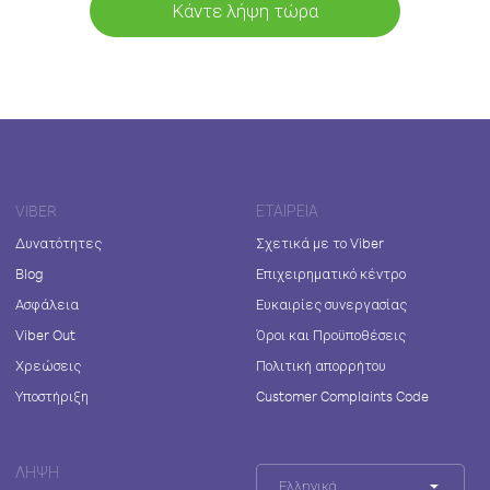
Κάντε λήψη τώρα
VIBER
ΕΤΑΙΡΕΊΑ
Δυνατότητες
Σχετικά με το Viber
Blog
Επιχειρηματικό κέντρο
Ασφάλεια
Ευκαιρίες συνεργασίας
Viber Out
Όροι και Προϋποθέσεις
Χρεώσεις
Πολιτική απορρήτου
Υποστήριξη
Customer Complaints Code
ΛΉΨΗ
Ελληνικά