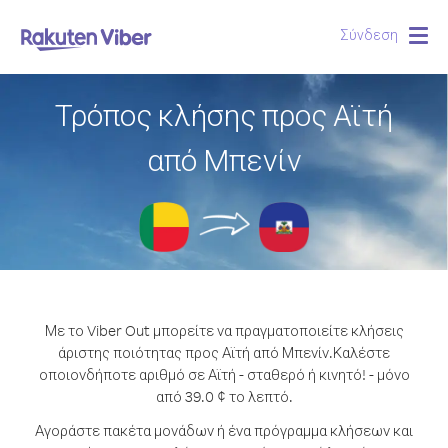
Σύνδεση
Togg
navig
Τρόπος κλήσης προς Αϊτή
από Μπενίν
Με το Viber Out μπορείτε να πραγματοποιείτε κλήσεις
άριστης ποιότητας προς Αϊτή από Μπενίν.
Καλέστε
οποιονδήποτε αριθμό σε Αϊτή - σταθερό ή κινητό! - μόνο
από 39.0 ¢ το λεπτό.
Αγοράστε πακέτα μονάδων ή ένα πρόγραμμα κλήσεων και