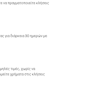
τε να πραγματοποιείτε κλήσεις
ας για διάρκεια 30 ημερών με
μηλές τιμές, χωρίς να
μείτε χρήματα στις κλήσεις