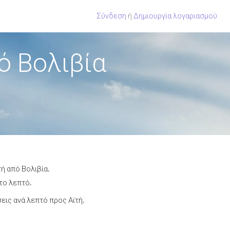
Σύνδεση
ή
Δημιουργία λογαριασμού
ό Βολιβία
ή από Βολιβία.
το λεπτό.
ις ανά λεπτό προς Αϊτή.