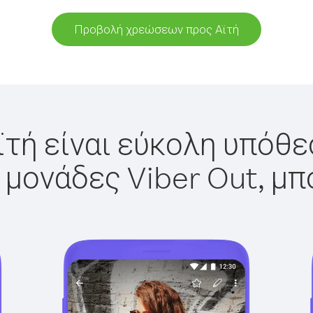
Προβολή χρεώσεων προς Αϊτή
ϊτή είναι εύκολη υπόθεσ
 μονάδες Viber Out, μπ