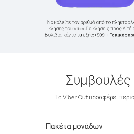
Να καλείτε τον αριθμό από το πληκτρολ
κλήσης του Viber.
Για κλήσεις προς Αϊτή
Βολιβία, κάντε τα εξής:
+
+
509
Τοπικός αρ
Συμβουλές 
Το Viber Out προσφέρει περι
Πακέτα μονάδων