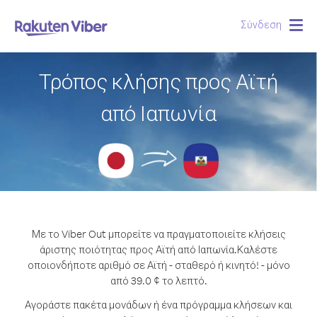
Σύνδεση
Togg
navig
Τρόπος κλήσης προς Αϊτή
από Ιαπωνία
Με το Viber Out μπορείτε να πραγματοποιείτε κλήσεις
άριστης ποιότητας προς Αϊτή από Ιαπωνία.
Καλέστε
οποιονδήποτε αριθμό σε Αϊτή - σταθερό ή κινητό! - μόνο
από 39.0 ¢ το λεπτό.
Αγοράστε πακέτα μονάδων ή ένα πρόγραμμα κλήσεων και