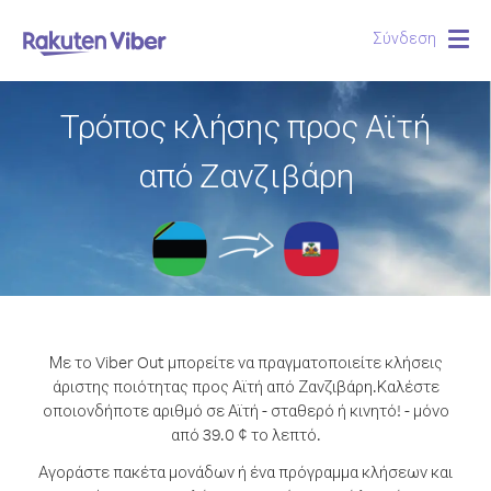
Σύνδεση
Togg
navig
Τρόπος κλήσης προς Αϊτή
από Ζανζιβάρη
Με το Viber Out μπορείτε να πραγματοποιείτε κλήσεις
άριστης ποιότητας προς Αϊτή από Ζανζιβάρη.
Καλέστε
οποιονδήποτε αριθμό σε Αϊτή - σταθερό ή κινητό! - μόνο
από 39.0 ¢ το λεπτό.
Αγοράστε πακέτα μονάδων ή ένα πρόγραμμα κλήσεων και