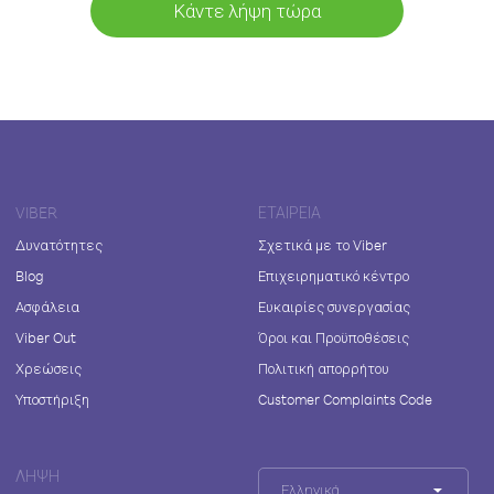
Κάντε λήψη τώρα
VIBER
ΕΤΑΙΡΕΊΑ
Δυνατότητες
Σχετικά με το Viber
Blog
Επιχειρηματικό κέντρο
Ασφάλεια
Ευκαιρίες συνεργασίας
Viber Out
Όροι και Προϋποθέσεις
Χρεώσεις
Πολιτική απορρήτου
Υποστήριξη
Customer Complaints Code
ΛΉΨΗ
Ελληνικά