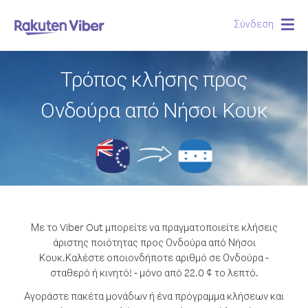
Σύνδεση
Togg
navig
Τρόπος κλήσης προς
Ονδούρα από Νήσοι Κουκ
Με το Viber Out μπορείτε να πραγματοποιείτε κλήσεις
άριστης ποιότητας προς Ονδούρα από Νήσοι
Κουκ.
Καλέστε οποιονδήποτε αριθμό σε Ονδούρα -
σταθερό ή κινητό! - μόνο από 22.0 ¢ το λεπτό.
Αγοράστε πακέτα μονάδων ή ένα πρόγραμμα κλήσεων και