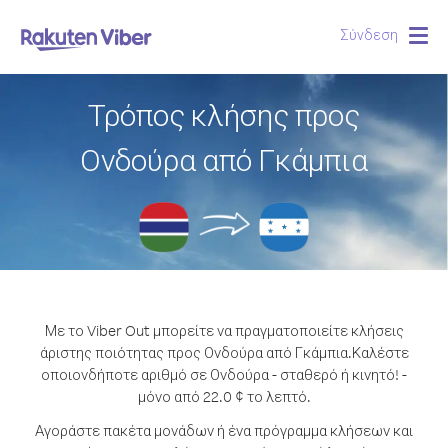
Σύνδεση
Togg
navig
Τρόπος κλήσης προς
Ονδούρα από Γκάμπια
Με το Viber Out μπορείτε να πραγματοποιείτε κλήσεις
άριστης ποιότητας προς Ονδούρα από Γκάμπια.
Καλέστε
οποιονδήποτε αριθμό σε Ονδούρα - σταθερό ή κινητό! -
μόνο από 22.0 ¢ το λεπτό.
Αγοράστε πακέτα μονάδων ή ένα πρόγραμμα κλήσεων και