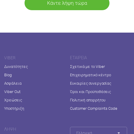
Κάντε λήψη τώρα
VIBER
ΕΤΑΙΡΕΊΑ
Δυνατότητες
Σχετικά με το Viber
Blog
Επιχειρηματικό κέντρο
Ασφάλεια
Ευκαιρίες συνεργασίας
Viber Out
Όροι και Προϋποθέσεις
Χρεώσεις
Πολιτική απορρήτου
Υποστήριξη
Customer Complaints Code
ΛΉΨΗ
Ελληνικά