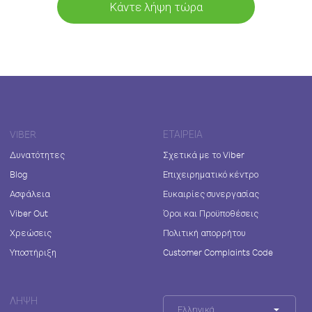
Κάντε λήψη τώρα
VIBER
ΕΤΑΙΡΕΊΑ
Δυνατότητες
Σχετικά με το Viber
Blog
Επιχειρηματικό κέντρο
Ασφάλεια
Ευκαιρίες συνεργασίας
Viber Out
Όροι και Προϋποθέσεις
Χρεώσεις
Πολιτική απορρήτου
Υποστήριξη
Customer Complaints Code
ΛΉΨΗ
Ελληνικά