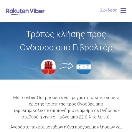
Σύνδεση
Togg
navig
Τρόπος κλήσης προς
Ονδούρα από Γιβραλτάρ
Με το Viber Out μπορείτε να πραγματοποιείτε κλήσεις
άριστης ποιότητας προς Ονδούρα από
Γιβραλτάρ.
Καλέστε οποιονδήποτε αριθμό σε Ονδούρα -
σταθερό ή κινητό! - μόνο από 22.0 ¢ το λεπτό.
Αγοράστε πακέτα μονάδων ή ένα πρόγραμμα κλήσεων και