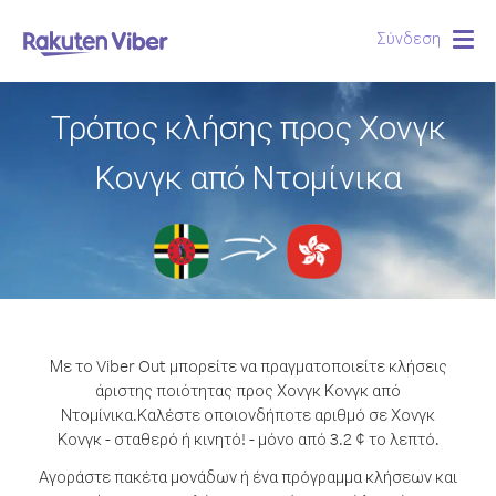
Σύνδεση
Togg
navig
Τρόπος κλήσης προς Χονγκ
Κονγκ από Ντομίνικα
Με το Viber Out μπορείτε να πραγματοποιείτε κλήσεις
άριστης ποιότητας προς Χονγκ Κονγκ από
Ντομίνικα.
Καλέστε οποιονδήποτε αριθμό σε Χονγκ
Κονγκ - σταθερό ή κινητό! - μόνο από 3.2 ¢ το λεπτό.
Αγοράστε πακέτα μονάδων ή ένα πρόγραμμα κλήσεων και