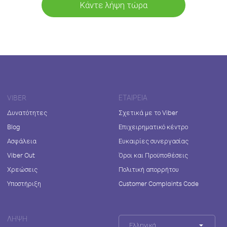
Κάντε λήψη τώρα
VIBER
ΕΤΑΙΡΕΊΑ
Δυνατότητες
Σχετικά με το Viber
Blog
Επιχειρηματικό κέντρο
Ασφάλεια
Ευκαιρίες συνεργασίας
Viber Out
Όροι και Προϋποθέσεις
Χρεώσεις
Πολιτική απορρήτου
Υποστήριξη
Customer Complaints Code
ΛΉΨΗ
Ελληνικά