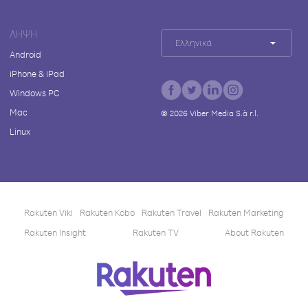
ΛΉΨΗ
Ελληνικά
Android
iPhone & iPad
Windows PC
Mac
©
2026
Viber Media S.à r.l.
Linux
Rakuten Viki
Rakuten Kobo
Rakuten Travel
Rakuten Marketing
Rakuten Insight
Rakuten TV
About Rakuten