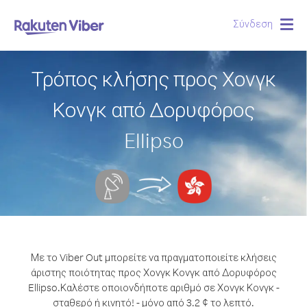
Σύνδεση
Togg
navig
Τρόπος κλήσης προς Χονγκ
Κονγκ από Δορυφόρος
Ellipso
Με το Viber Out μπορείτε να πραγματοποιείτε κλήσεις
άριστης ποιότητας προς Χονγκ Κονγκ από Δορυφόρος
Ellipso.
Καλέστε οποιονδήποτε αριθμό σε Χονγκ Κονγκ -
σταθερό ή κινητό! - μόνο από 3.2 ¢ το λεπτό.