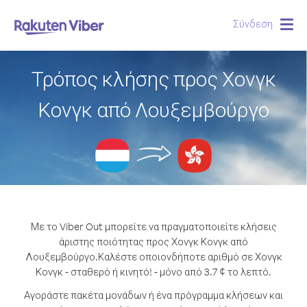
Σύνδεση
Togg
navig
Τρόπος κλήσης προς Χονγκ
Κονγκ από Λουξεμβούργο
Με το Viber Out μπορείτε να πραγματοποιείτε κλήσεις
άριστης ποιότητας προς Χονγκ Κονγκ από
Λουξεμβούργο.
Καλέστε οποιονδήποτε αριθμό σε Χονγκ
Κονγκ - σταθερό ή κινητό! - μόνο από 3.7 ¢ το λεπτό.
Αγοράστε πακέτα μονάδων ή ένα πρόγραμμα κλήσεων και