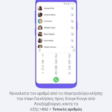
Να καλείτε τον αριθμό από το πληκτρολόγιο κλήσης
του Viber.
Για κλήσεις προς Χονγκ Κονγκ από
Λουξεμβούργο, κάντε τα
εξής:
+
+
852
Τοπικός αριθμός