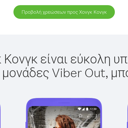
Προβολή χρεώσεων προς Χονγκ Κονγκ
 Κονγκ είναι εύκολη υπ
 μονάδες Viber Out, μπ