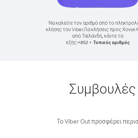
Να καλείτε τον αριθμό από το πληκτρολ
κλήσης του Viber.
Για κλήσεις προς Χονγκ 
από Ταϊλάνδη, κάντε τα
εξής:
+
+
852
Τοπικός αριθμός
Συμβουλές 
Το Viber Out προσφέρει περι