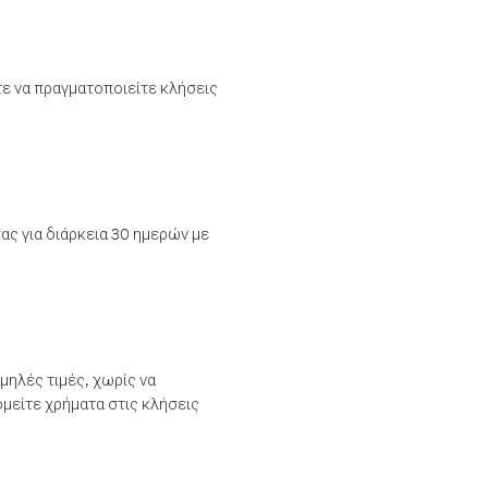
τε να πραγματοποιείτε κλήσεις
ας για διάρκεια 30 ημερών με
μηλές τιμές, χωρίς να
μείτε χρήματα στις κλήσεις