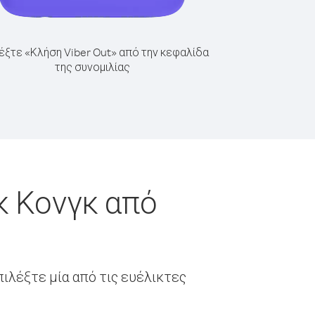
έξτε «Κλήση Viber Out» από την κεφαλίδα
της συνομιλίας
κ Κονγκ από
ιλέξτε μία από τις ευέλικτες