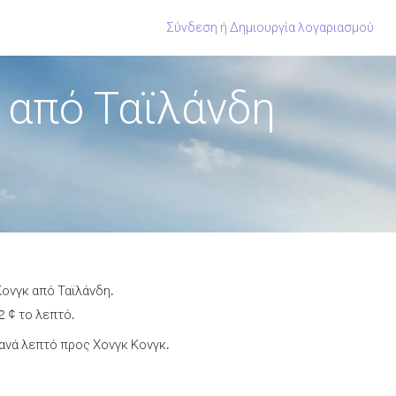
Σύνδεση
ή
Δημιουργία λογαριασμού
 από Ταϊλάνδη
Κονγκ από Ταϊλάνδη.
2 ¢ το λεπτό.
ανά λεπτό προς Χονγκ Κονγκ.