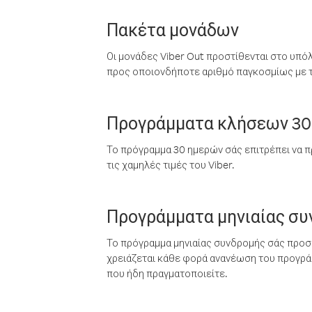
Πακέτα μονάδων
Οι μονάδες Viber Out προστίθενται στο υπό
προς οποιονδήποτε αριθμό παγκοσμίως με τι
Προγράμματα κλήσεων 30
Το πρόγραμμα 30 ημερών σάς επιτρέπει να π
τις χαμηλές τιμές του Viber.
Προγράμματα μηνιαίας σ
Το πρόγραμμα μηνιαίας συνδρομής σάς προσφ
χρειάζεται κάθε φορά ανανέωση του προγράμ
που ήδη πραγματοποιείτε.