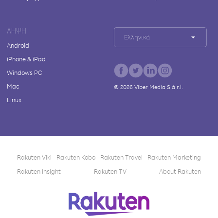
ΛΉΨΗ
Ελληνικά
Android
iPhone & iPad
Windows PC
Mac
©
2026
Viber Media S.à r.l.
Linux
Rakuten Viki
Rakuten Kobo
Rakuten Travel
Rakuten Marketing
Rakuten Insight
Rakuten TV
About Rakuten