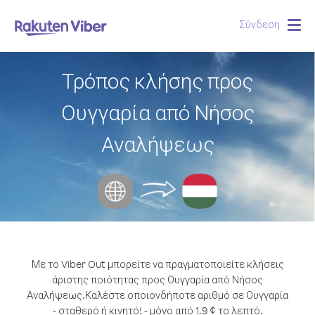
Σύνδεση
Togg
navig
Τρόπος κλήσης προς
Ουγγαρία από Νήσος
Αναλήψεως
Με το Viber Out μπορείτε να πραγματοποιείτε κλήσεις
άριστης ποιότητας προς Ουγγαρία από Νήσος
Αναλήψεως.
Καλέστε οποιονδήποτε αριθμό σε Ουγγαρία
- σταθερό ή κινητό! - μόνο από 1.9 ¢ το λεπτό.