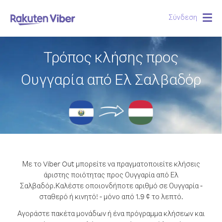
Σύνδεση
Togg
navig
Τρόπος κλήσης προς
Ουγγαρία από Ελ Σαλβαδόρ
Με το Viber Out μπορείτε να πραγματοποιείτε κλήσεις
άριστης ποιότητας προς Ουγγαρία από Ελ
Σαλβαδόρ.
Καλέστε οποιονδήποτε αριθμό σε Ουγγαρία -
σταθερό ή κινητό! - μόνο από 1.9 ¢ το λεπτό.
Αγοράστε πακέτα μονάδων ή ένα πρόγραμμα κλήσεων και