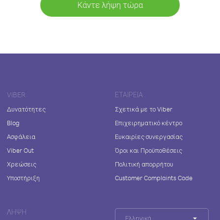
Κάντε λήψη τώρα
VIBER
ΕΤΑΙΡΕΊΑ
Δυνατότητες
Σχετικά με το Viber
Blog
Επιχειρηματικό κέντρο
Ασφάλεια
Ευκαιρίες συνεργασίας
Viber Out
Όροι και Προϋποθέσεις
Χρεώσεις
Πολιτική απορρήτου
Υποστήριξη
Customer Complaints Code
ΛΉΨΗ
Ελληνικά