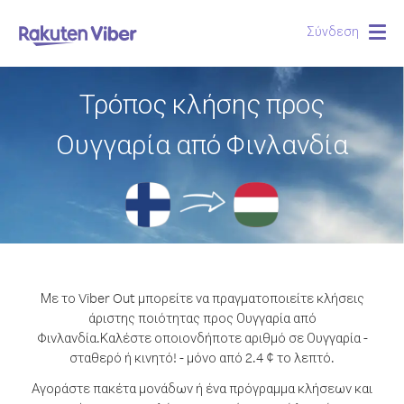
Σύνδεση
Togg
navig
Τρόπος κλήσης προς
Ουγγαρία από Φινλανδία
Με το Viber Out μπορείτε να πραγματοποιείτε κλήσεις
άριστης ποιότητας προς Ουγγαρία από
Φινλανδία.
Καλέστε οποιονδήποτε αριθμό σε Ουγγαρία -
σταθερό ή κινητό! - μόνο από 2.4 ¢ το λεπτό.
Αγοράστε πακέτα μονάδων ή ένα πρόγραμμα κλήσεων και