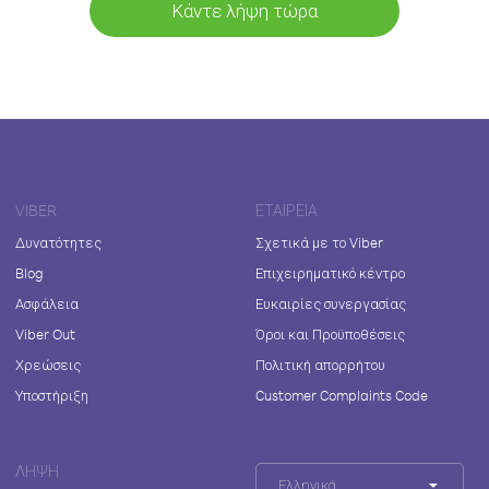
Κάντε λήψη τώρα
VIBER
ΕΤΑΙΡΕΊΑ
Δυνατότητες
Σχετικά με το Viber
Blog
Επιχειρηματικό κέντρο
Ασφάλεια
Ευκαιρίες συνεργασίας
Viber Out
Όροι και Προϋποθέσεις
Χρεώσεις
Πολιτική απορρήτου
Υποστήριξη
Customer Complaints Code
ΛΉΨΗ
Ελληνικά