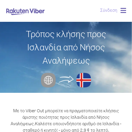
Σύνδεση
Togg
navig
Τρόπος κλήσης προς
Ισλανδία από Νήσος
Αναλήψεως
Με το Viber Out μπορείτε να πραγματοποιείτε κλήσεις
άριστης ποιότητας προς Ισλανδία από Νήσος
Αναλήψεως.
Καλέστε οποιονδήποτε αριθμό σε Ισλανδία -
σταθερό ή κινητό! - μόνο από 2.9 ¢ το λεπτό.