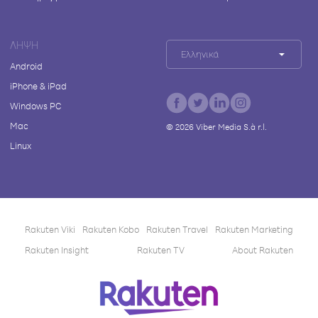
ΛΉΨΗ
Ελληνικά
Android
iPhone & iPad
Windows PC
Mac
©
2026
Viber Media S.à r.l.
Linux
Rakuten Viki
Rakuten Kobo
Rakuten Travel
Rakuten Marketing
Rakuten Insight
Rakuten TV
About Rakuten