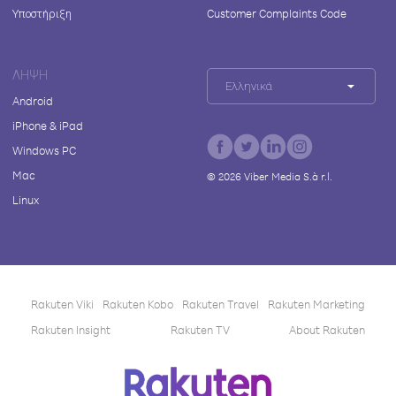
Υποστήριξη
Customer Complaints Code
ΛΉΨΗ
Ελληνικά
Android
iPhone & iPad
Windows PC
Mac
©
2026
Viber Media S.à r.l.
Linux
Rakuten Viki
Rakuten Kobo
Rakuten Travel
Rakuten Marketing
Rakuten Insight
Rakuten TV
About Rakuten