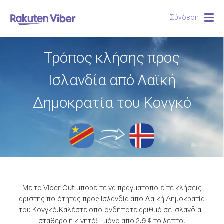
Σύνδεση
Togg
navig
Τρόπος κλήσης προς
Ισλανδία από Λαϊκή
Δημοκρατία του Κονγκό
Με το Viber Out μπορείτε να πραγματοποιείτε κλήσεις
άριστης ποιότητας προς Ισλανδία από Λαϊκή Δημοκρατία
του Κονγκό.
Καλέστε οποιονδήποτε αριθμό σε Ισλανδία -
σταθερό ή κινητό! - μόνο από 2.9 ¢ το λεπτό.