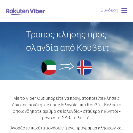
Σύνδεση
Togg
navig
Τρόπος κλήσης προς
Ισλανδία από Κουβέιτ
Με το Viber Out μπορείτε να πραγματοποιείτε κλήσεις
άριστης ποιότητας προς Ισλανδία από Κουβέιτ.
Καλέστε
οποιονδήποτε αριθμό σε Ισλανδία - σταθερό ή κινητό! -
μόνο από 2.9 ¢ το λεπτό.
Αγοράστε πακέτα μονάδων ή ένα πρόγραμμα κλήσεων και