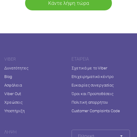
Κάντε λήψη τώρα
VIBER
ΕΤΑΙΡΕΊΑ
Δυνατότητες
Σχετικά με το Viber
Blog
Επιχειρηματικό κέντρο
Ασφάλεια
Ευκαιρίες συνεργασίας
Viber Out
Όροι και Προϋποθέσεις
Χρεώσεις
Πολιτική απορρήτου
Υποστήριξη
Customer Complaints Code
ΛΉΨΗ
Ελληνικά