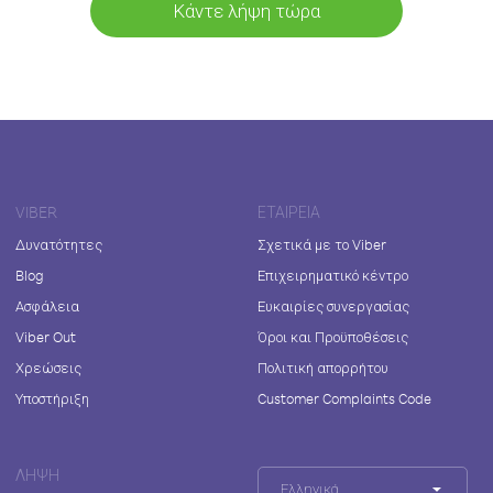
Κάντε λήψη τώρα
VIBER
ΕΤΑΙΡΕΊΑ
Δυνατότητες
Σχετικά με το Viber
Blog
Επιχειρηματικό κέντρο
Ασφάλεια
Ευκαιρίες συνεργασίας
Viber Out
Όροι και Προϋποθέσεις
Χρεώσεις
Πολιτική απορρήτου
Υποστήριξη
Customer Complaints Code
ΛΉΨΗ
Ελληνικά