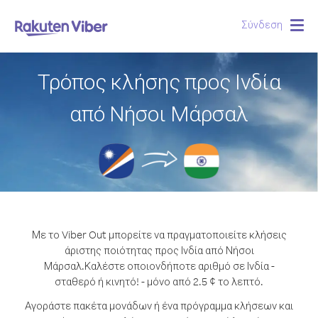
Σύνδεση
Togg
navig
Τρόπος κλήσης προς Ινδία
από Νήσοι Μάρσαλ
Με το Viber Out μπορείτε να πραγματοποιείτε κλήσεις
άριστης ποιότητας προς Ινδία από Νήσοι
Μάρσαλ.
Καλέστε οποιονδήποτε αριθμό σε Ινδία -
σταθερό ή κινητό! - μόνο από 2.5 ¢ το λεπτό.
Αγοράστε πακέτα μονάδων ή ένα πρόγραμμα κλήσεων και