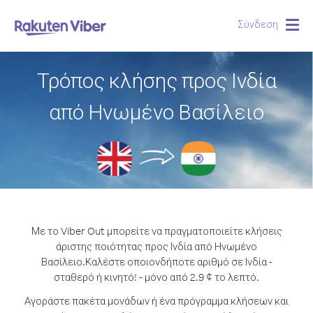
Σύνδεση
Togg
navig
Τρόπος κλήσης προς Ινδία
από Ηνωμένο Βασίλειο
Με το Viber Out μπορείτε να πραγματοποιείτε κλήσεις
άριστης ποιότητας προς Ινδία από Ηνωμένο
Βασίλειο.
Καλέστε οποιονδήποτε αριθμό σε Ινδία -
σταθερό ή κινητό! - μόνο από 2.9 ¢ το λεπτό.
Αγοράστε πακέτα μονάδων ή ένα πρόγραμμα κλήσεων και