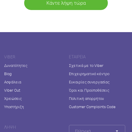
Κάντε λήψη τώρα
VIBER
ΕΤΑΙΡΕΊΑ
Δυνατότητες
Σχετικά με το Viber
Blog
Επιχειρηματικό κέντρο
Ασφάλεια
Ευκαιρίες συνεργασίας
Viber Out
Όροι και Προϋποθέσεις
Χρεώσεις
Πολιτική απορρήτου
Υποστήριξη
Customer Complaints Code
ΛΉΨΗ
Ελληνικά