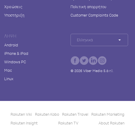
Χρεώσεις
Πολιτική απορρήτου
Υποστήριξη
Customer Complaints Code
ΛΉΨΗ
Ελληνικά
Android
iPhone & iPad
Windows PC
Mac
©
2026
Viber Media S.à r.l.
Linux
Rakuten Viki
Rakuten Kobo
Rakuten Travel
Rakuten Marketing
Rakuten Insight
Rakuten TV
About Rakuten