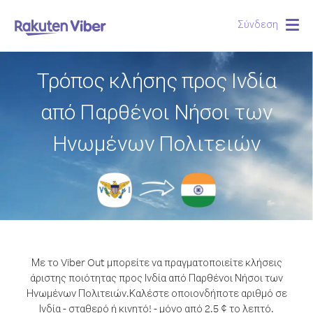
Σύνδεση
Togg
navig
Τρόπος κλήσης προς Ινδία
από Παρθένοι Νήσοι των
Ηνωμένων Πολιτειών
Με το Viber Out μπορείτε να πραγματοποιείτε κλήσεις
άριστης ποιότητας προς Ινδία από Παρθένοι Νήσοι των
Ηνωμένων Πολιτειών.
Καλέστε οποιονδήποτε αριθμό σε
Ινδία - σταθερό ή κινητό! - μόνο από 2.5 ¢ το λεπτό.