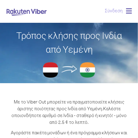
Σύνδεση
Togg
navig
Τρόπος κλήσης προς Ινδία
από Υεμένη
Με το Viber Out μπορείτε να πραγματοποιείτε κλήσεις
άριστης ποιότητας προς Ινδία από Υεμένη.
Καλέστε
οποιονδήποτε αριθμό σε Ινδία - σταθερό ή κινητό! - μόνο
από 2.5 ¢ το λεπτό.
Αγοράστε πακέτα μονάδων ή ένα πρόγραμμα κλήσεων και