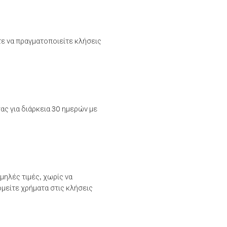
τε να πραγματοποιείτε κλήσεις
ας για διάρκεια 30 ημερών με
μηλές τιμές, χωρίς να
μείτε χρήματα στις κλήσεις