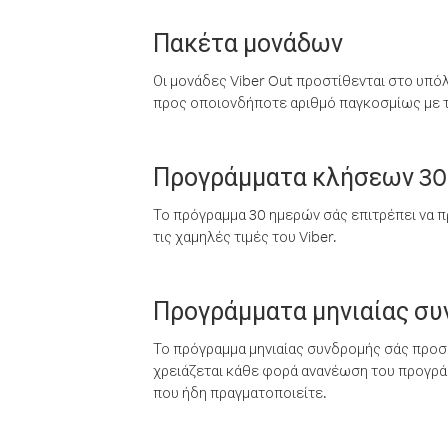
Πακέτα μονάδων
Οι μονάδες Viber Out προστίθενται στο υπό
προς οποιονδήποτε αριθμό παγκοσμίως με τι
Προγράμματα κλήσεων 30
Το πρόγραμμα 30 ημερών σάς επιτρέπει να π
τις χαμηλές τιμές του Viber.
Προγράμματα μηνιαίας σ
Το πρόγραμμα μηνιαίας συνδρομής σάς προσφ
χρειάζεται κάθε φορά ανανέωση του προγράμ
που ήδη πραγματοποιείτε.