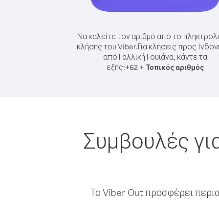
Να καλείτε τον αριθμό από το πληκτρολ
κλήσης του Viber.
Για κλήσεις προς Ινδον
από Γαλλική Γουιάνα, κάντε τα
εξής:
+
+
62
Τοπικός αριθμός
Συμβουλές για
Το Viber Out προσφέρει περι