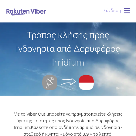
Σύνδεση
Togg
navig
Τρόπος κλήσης προς
Ινδονησία από Δορυφόρος
Irridium
Με το Viber Out μπορείτε να πραγματοποιείτε κλήσεις
άριστης ποιότητας προς Ινδονησία από Δορυφόρος
Irridium.
Καλέστε οποιονδήποτε αριθμό σε Ινδονησία -
σταθερό ή κινητό! - μόνο από 3.9 ¢ το λεπτό.