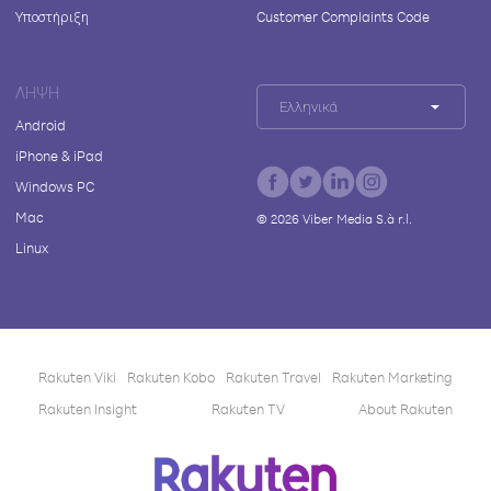
Υποστήριξη
Customer Complaints Code
ΛΉΨΗ
Ελληνικά
Android
iPhone & iPad
Windows PC
Mac
©
2026
Viber Media S.à r.l.
Linux
Rakuten Viki
Rakuten Kobo
Rakuten Travel
Rakuten Marketing
Rakuten Insight
Rakuten TV
About Rakuten