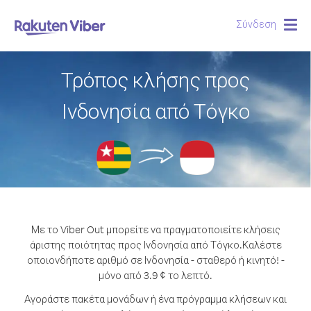
Σύνδεση
Togg
navig
Τρόπος κλήσης προς
Ινδονησία από Τόγκο
Με το Viber Out μπορείτε να πραγματοποιείτε κλήσεις
άριστης ποιότητας προς Ινδονησία από Τόγκο.
Καλέστε
οποιονδήποτε αριθμό σε Ινδονησία - σταθερό ή κινητό! -
μόνο από 3.9 ¢ το λεπτό.
Αγοράστε πακέτα μονάδων ή ένα πρόγραμμα κλήσεων και