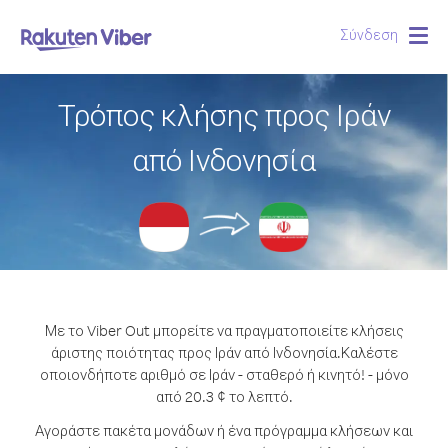
Σύνδεση
Togg
navig
Τρόπος κλήσης προς Ιράν
από Ινδονησία
Με το Viber Out μπορείτε να πραγματοποιείτε κλήσεις
άριστης ποιότητας προς Ιράν από Ινδονησία.
Καλέστε
οποιονδήποτε αριθμό σε Ιράν - σταθερό ή κινητό! - μόνο
από 20.3 ¢ το λεπτό.
Αγοράστε πακέτα μονάδων ή ένα πρόγραμμα κλήσεων και