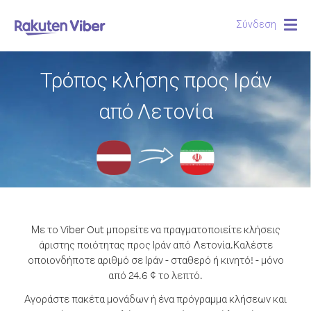
Σύνδεση
Togg
navig
Τρόπος κλήσης προς Ιράν
από Λετονία
Με το Viber Out μπορείτε να πραγματοποιείτε κλήσεις
άριστης ποιότητας προς Ιράν από Λετονία.
Καλέστε
οποιονδήποτε αριθμό σε Ιράν - σταθερό ή κινητό! - μόνο
από 24.6 ¢ το λεπτό.
Αγοράστε πακέτα μονάδων ή ένα πρόγραμμα κλήσεων και